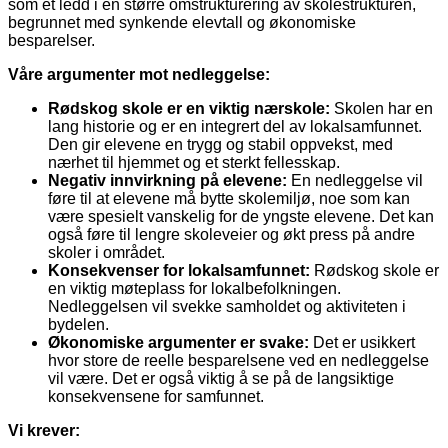
som et ledd i en større omstrukturering av skolestrukturen,
begrunnet med synkende elevtall og økonomiske
besparelser.
Våre argumenter mot nedleggelse:
Rødskog skole er en viktig nærskole:
Skolen har en
lang historie og er en integrert del av lokalsamfunnet.
Den gir elevene en trygg og stabil oppvekst, med
nærhet til hjemmet og et sterkt fellesskap.
Negativ innvirkning på elevene:
En nedleggelse vil
føre til at elevene må bytte skolemiljø, noe som kan
være spesielt vanskelig for de yngste elevene. Det kan
også føre til lengre skoleveier og økt press på andre
skoler i området.
Konsekvenser for lokalsamfunnet:
Rødskog skole er
en viktig møteplass for lokalbefolkningen.
Nedleggelsen vil svekke samholdet og aktiviteten i
bydelen.
Økonomiske argumenter er svake:
Det er usikkert
hvor store de reelle besparelsene ved en nedleggelse
vil være. Det er også viktig å se på de langsiktige
konsekvensene for samfunnet.
Vi krever: