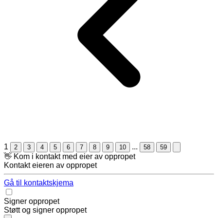
1
...
2
3
4
5
6
7
8
9
10
58
59
👋 Kom i kontakt med eier av oppropet
Kontakt eieren av oppropet
Gå til kontaktskjema
Signer oppropet
Støtt og signer oppropet