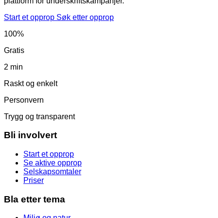
plattform for underskriftskampanjer.
Start et opprop
Søk etter opprop
100%
Gratis
2 min
Raskt og enkelt
Personvern
Trygg og transparent
Bli involvert
Start et opprop
Se aktive opprop
Selskapsomtaler
Priser
Bla etter tema
Miljø og natur