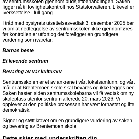
av sentrumsskolen gjennom budsjettbehandlingen. Saken
ligger nå til lovlighetskontroll hos Statsforvalteren. Likevel er
iverksettelse i full gang.
I tråd med bystyrets utsettelsesvedtak 3. desember 2025 ber
vi om at nedleggelse av sentrumsskolen ikke gjennomføres
før kontrollen er utført og det foreligger en grundigere
vurdering som ivaretar:
Barnas beste
Et levende sentrum
Bevaring av vår kulturarv
Sentrumsskolen er et av ankrene i vårt lokalsamfunn, og vårt
mål er at Brentemoen skole skal bevares og ikke legges ned.
Saken haster, siden sentrumsskolebarna vil få vedtak om ny
skoleplass utenfor sentrum allerede 20. mars 2026. Vi
opplever at den politiske prosessen har vært forhastet og lite
demokratisk.
Signer og støtt kravet om en grundigere vurdering av saken
og bevaring av Brentemoen skole.
Dette skjer med underskriften din