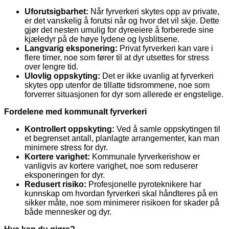
Uforutsigbarhet:
Når fyrverkeri skytes opp av private,
er det vanskelig å forutsi når og hvor det vil skje. Dette
gjør det nesten umulig for dyreeiere å forberede sine
kjæledyr på de høye lydene og lysblitsene.
Langvarig eksponering:
Privat fyrverkeri kan vare i
flere timer, noe som fører til at dyr utsettes for stress
over lengre tid.
Ulovlig oppskyting:
Det er ikke uvanlig at fyrverkeri
skytes opp utenfor de tillatte tidsrommene, noe som
forverrer situasjonen for dyr som allerede er engstelige.
Fordelene med kommunalt fyrverkeri
Kontrollert oppskyting:
Ved å samle oppskytingen til
et begrenset antall, planlagte arrangementer, kan man
minimere stress for dyr.
Kortere varighet:
Kommunale fyrverkerishow er
vanligvis av kortere varighet, noe som reduserer
eksponeringen for dyr.
Redusert risiko:
Profesjonelle pyroteknikere har
kunnskap om hvordan fyrverkeri skal håndteres på en
sikker måte, noe som minimerer risikoen for skader på
både mennesker og dyr.